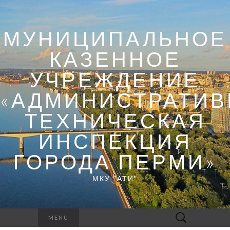
МУНИЦИПАЛЬНОЕ
КАЗЕННОЕ
УЧРЕЖДЕНИЕ
«АДМИНИСТРАТИВ
ТЕХНИЧЕСКАЯ
ИНСПЕКЦИЯ
ГОРОДА ПЕРМИ»
МКУ "АТИ"
Найти:
MENU